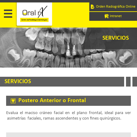
Pasar
Navegación
Orden Radiográfica Online
al
☰
principal
contenido
Intranet
principal
SERVICIOS
SERVICIOS
Postero Anterior o Frontal
Evalua el maciso cráneo facial en el plano frontal, ideal para ver
asimetrías faciales, ramas ascendentes y con fines quirúrgicos.